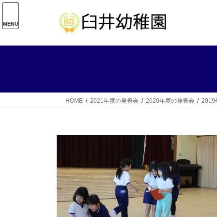
コ
ナ
ン
ビ
MENU
テ
ゲ
ン
ー
ツ
シ
へ
ョ
ス
ン
キ
に
ッ
移
HOME
2021年度の発表会
2020年度の発表会
201
プ
動