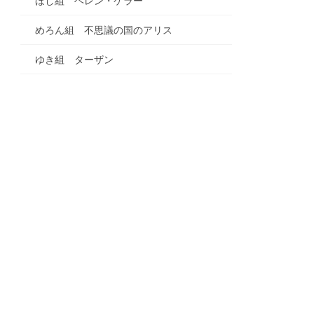
ほし組 ヘレン・ケラー
めろん組 不思議の国のアリス
ゆき組 ターザン