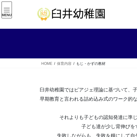
コ
ナ
ン
ビ
MENU
テ
ゲ
ン
ー
ツ
シ
へ
ョ
ス
ン
キ
に
ッ
移
HOME
保育内容
もじ・かずの教材
プ
動
臼井幼稚園ではピアジェ理論に基づいて、
早期教育と言われる詰め込み式のワーク的
それよりも子どもの認知発達に準
子ども達が少し背伸びを
失敗しながらも、失敗を糧にして自