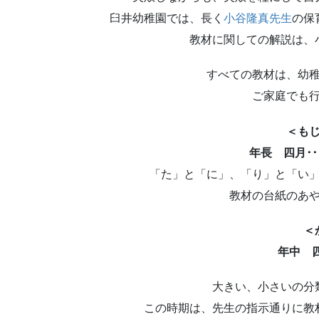
臼井幼稚園では、長く
小谷隆真先生
の保
教材に関しての解説は、
すべての教材は、幼
ご家庭でも
＜も
年長 四月･
「た」と「に」、「り」と「い
教材の台紙のあ
＜
年中 四
大きい、小さいの分
この時期は、先生の指示通りに教