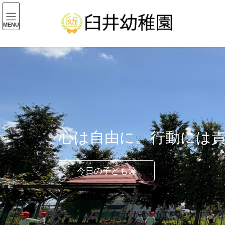
コ
ナ
ン
ビ
MENU
テ
ゲ
ン
ー
ツ
シ
へ
ョ
ス
ン
キ
に
ッ
移
プ
動
心は自由に。行動には
今日の子ども達