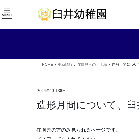
コ
ナ
ン
ビ
MENU
テ
ゲ
ン
ー
ツ
シ
へ
ョ
ス
ン
キ
に
ッ
移
HOME
更新情報
在園児へのお手紙
造形月間につい
プ
動
2024年10月30日
造形月間について、臼
在園児の方のみ見られるページです。