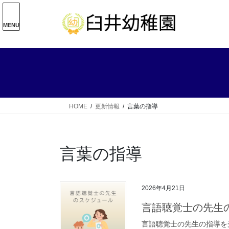
コ
ナ
ン
ビ
MENU
テ
ゲ
ン
ー
ツ
シ
へ
ョ
ス
ン
キ
に
ッ
移
HOME
更新情報
言葉の指導
プ
動
言葉の指導
2026年4月21日
言語聴覚士の先生
言語聴覚士の先生の指導を