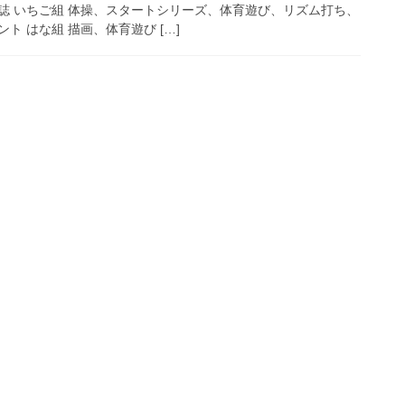
誌 いちご組 体操、スタートシリーズ、体育遊び、リズム打ち、
ト はな組 描画、体育遊び […]