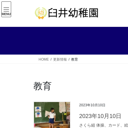
コ
ナ
ン
ビ
MENU
テ
ゲ
ン
ー
ツ
シ
へ
ョ
ス
ン
キ
に
ッ
移
HOME
更新情報
教育
プ
動
教育
2023年10月10日
2023年10月10日
さくら組 体操、カード、