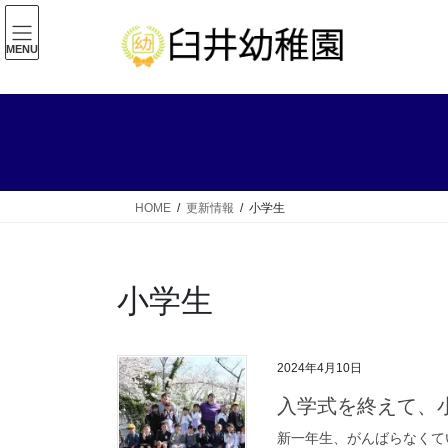
コ
ナ
ン
ビ
MENU
テ
ゲ
ン
ー
ツ
シ
へ
ョ
ス
ン
キ
に
ッ
移
HOME
更新情報
小学生
プ
動
小学生
2024年4月10日
入学式を終えて、
新一年生、がんばらなくて