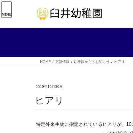
コ
ナ
ン
ビ
MENU
テ
ゲ
ン
ー
ツ
シ
へ
ョ
ス
ン
キ
に
ッ
移
HOME
更新情報
幼稚園からのお知らせ
ヒアリ
プ
動
2019年10月30日
ヒアリ
特定外来生物に指定されているヒアリが、1