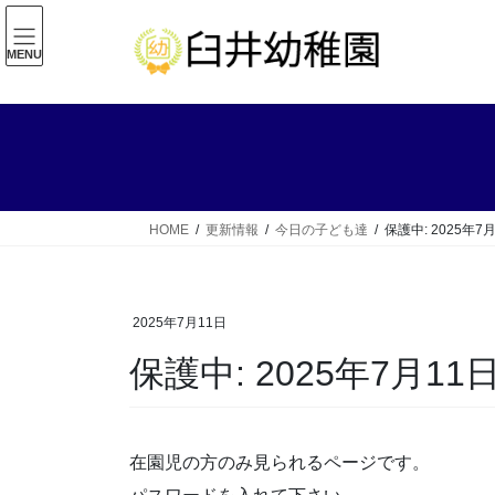
コ
ナ
ン
ビ
MENU
テ
ゲ
ン
ー
ツ
シ
へ
ョ
ス
ン
キ
に
ッ
移
HOME
更新情報
今日の子ども達
保護中: 2025年7
プ
動
2025年7月11日
保護中: 2025年7月11
在園児の方のみ見られるページです。