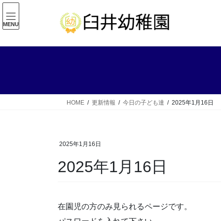
コ
ナ
ン
ビ
MENU
テ
ゲ
ン
ー
ツ
シ
へ
ョ
ス
ン
キ
に
ッ
移
HOME
更新情報
今日の子ども達
2025年1月16日
プ
動
2025年1月16日
2025年1月16日
在園児の方のみ見られるページです。