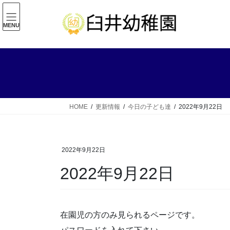
コ
ナ
ン
ビ
MENU
テ
ゲ
ン
ー
ツ
シ
へ
ョ
ス
ン
キ
に
ッ
移
HOME
更新情報
今日の子ども達
2022年9月22日
プ
動
2022年9月22日
2022年9月22日
在園児の方のみ見られるページです。