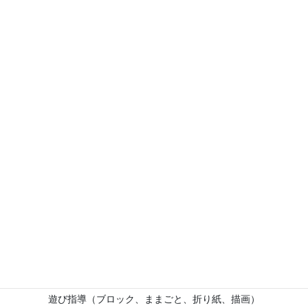
護者
募集人数
第１，３金曜クラス（Ａ） 16組
第２，４金曜クラス（Ｂ） 16組
保育時間 10:00 ～ 11:45
担当教諭 1名
入会金他 なし
保険料 720円／年 （親子2名分）
場 所 臼井幼稚園保育室、ホール、園庭
保育内容
生活指導（片付け、約束、集まる、話を聞く）
遊び指導（ブロック、ままごと、折り紙、描画）