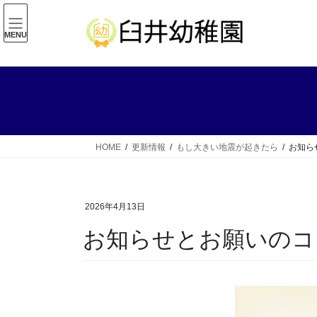
コ
ナ
ン
ビ
MENU
テ
ゲ
ン
ー
ツ
シ
へ
ョ
ス
ン
キ
に
ッ
移
HOME
更新情報
もし大きい地震が起きたら
お知ら
プ
動
2026年4月13日
お知らせとお願いのコ