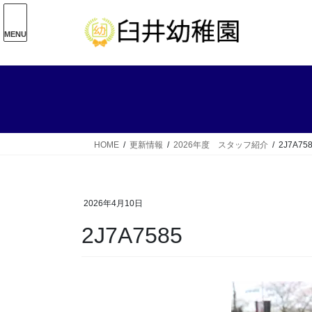
コ
ナ
ン
ビ
MENU
テ
ゲ
ン
ー
ツ
シ
へ
ョ
ス
ン
キ
に
ッ
移
HOME
更新情報
2026年度 スタッフ紹介
2J7A75
プ
動
2026年4月10日
2J7A7585