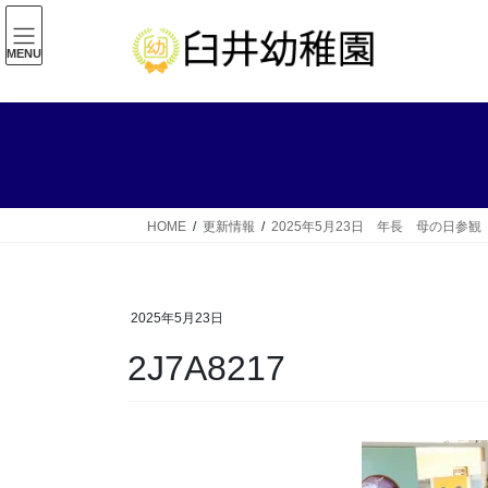
コ
ナ
ン
ビ
MENU
テ
ゲ
ン
ー
ツ
シ
へ
ョ
ス
ン
キ
に
ッ
移
HOME
更新情報
2025年5月23日 年長 母の日参観
プ
動
2025年5月23日
2J7A8217