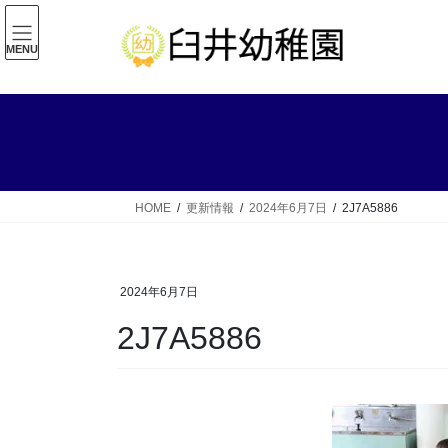
コ
ナ
ン
ビ
MENU
テ
ゲ
ン
ー
ツ
シ
へ
ョ
ス
ン
キ
に
ッ
移
HOME
更新情報
2024年6月7日
2J7A5886
プ
動
2024年6月7日
2J7A5886