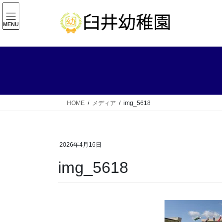
コ
ナ
ン
ビ
MENU
テ
ゲ
ン
ー
ツ
シ
へ
ョ
ス
ン
キ
に
ッ
移
HOME
メディア
img_5618
プ
動
2026年4月16日
img_5618