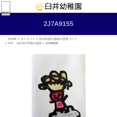
コ
ナ
ン
ビ
テ
ゲ
MENU
ン
ー
2J7A9155
ツ
シ
へ
ョ
ス
ン
HOME
ギャラリー
2024年度の描画や壁面づくり
キ
に
年中 2024年2学期の描画
2J7A9155
ッ
移
プ
動