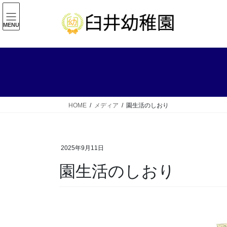
コ
ナ
ン
ビ
MENU
テ
ゲ
ン
ー
ツ
シ
へ
ョ
ス
ン
キ
に
ッ
移
HOME
メディア
園生活のしおり
プ
動
2025年9月11日
園生活のしおり