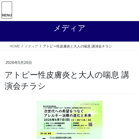
コ
ナ
ン
ビ
テ
ゲ
MENU
ン
ー
メディア
ツ
シ
へ
ョ
ス
ン
HOME
メディア
アトピー性皮膚炎と大人の喘息 講演会チラシ
キ
に
ッ
移
プ
動
2026年5月20日
アトピー性皮膚炎と大人の喘息 講
演会チラシ