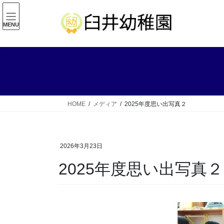
コ
ナ
ン
ビ
MENU
テ
ゲ
ン
ー
ツ
シ
へ
ョ
ス
ン
キ
に
ッ
移
HOME
メディア
2025年度思い出写真２
プ
動
2026年3月23日
2025年度思い出写真２