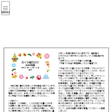
コ
ナ
ン
ビ
テ
ゲ
MENU
ン
ー
令和6年度 さくら組だより
ツ
シ
へ
ョ
ス
ン
HOME
令和6年度 さくら組だより
キ
に
ッ
移
プ
動