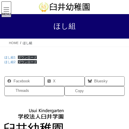
コ
ナ
ン
ビ
テ
ゲ
MENU
ン
ー
ほし組
ツ
シ
へ
ョ
ス
ン
HOME
ほし組
キ
に
ッ
移
プ
動
ほし組1
ダウンロード
ほし組2
ダウンロード
Facebook
X
Bluesky
Threads
Copy