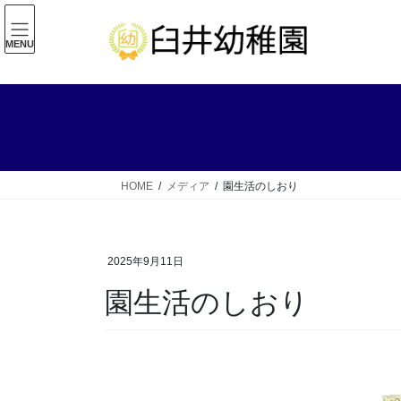
コ
ナ
ン
ビ
MENU
テ
ゲ
ン
ー
ツ
シ
へ
ョ
ス
ン
キ
に
ッ
移
HOME
メディア
園生活のしおり
プ
動
2025年9月11日
園生活のしおり