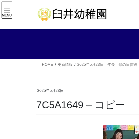
コ
ナ
ン
ビ
MENU
テ
ゲ
ン
ー
ツ
シ
へ
ョ
ス
ン
キ
に
ッ
移
HOME
更新情報
2025年5月23日 年長 母の日参観
プ
動
2025年5月23日
7C5A1649 – コピー