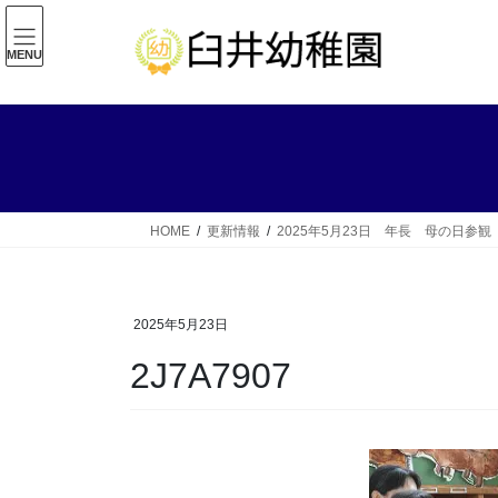
コ
ナ
ン
ビ
MENU
テ
ゲ
ン
ー
ツ
シ
へ
ョ
ス
ン
キ
に
ッ
移
HOME
更新情報
2025年5月23日 年長 母の日参観
プ
動
2025年5月23日
2J7A7907